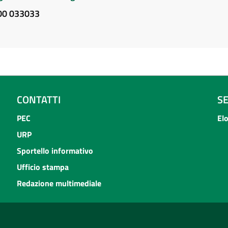
800 033033
CONTATTI
S
PEC
El
URP
Sportello informativo
Ufficio stampa
Redazione multimediale