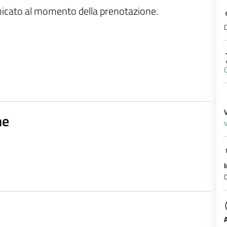
unicato al momento della prenotazione.
D
O
ne
V