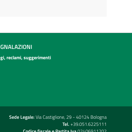
EGNALAZIONI
ogi, reclami, suggerimenti
Sede Legale:
Via Castiglione, 29 - 40124 Bologna
Tel.
+39.051.6225111
Codice fiscale e Partita Iva
02406911202