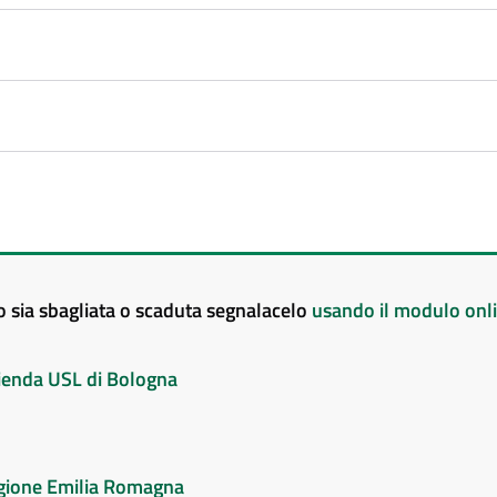
to sia sbagliata o scaduta segnalacelo
usando il modulo onl
Azienda USL di Bologna
Regione Emilia Romagna