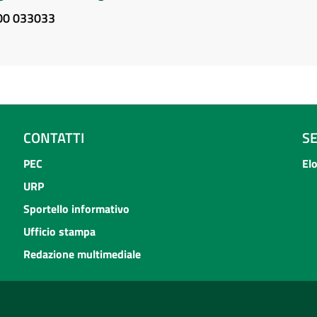
800 033033
CONTATTI
S
PEC
El
URP
Sportello informativo
Ufficio stampa
Redazione multimediale