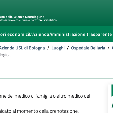
ori economici
L'Azienda
Amministrazione trasparente
l'Azienda USL di Bologna
/
Luoghi
/
Ospedale Bellaria
/
logica
ione del medico di famiglia o altro medico del
unicato al momento della prenotazione.