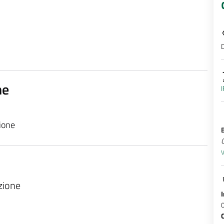
D
ne
I
zione
V
azione