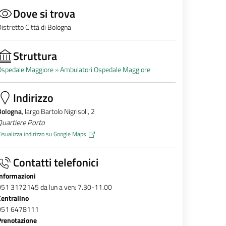
Dove si trova
istretto Città di Bologna
Struttura
Ospedale Maggiore »
Ambulatori Ospedale Maggiore
Indirizzo
Bologna
, largo Bartolo Nigrisoli, 2
Quartiere Porto
isualizza indirizzo su Google Maps
Contatti telefonici
Informazioni
051 3172145 da lun a ven: 7.30-11.00
Centralino
051 6478111
Prenotazione