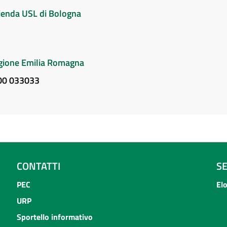
Azienda USL di Bologna
Regione Emilia Romagna
800 033033
CONTATTI
S
PEC
El
URP
Sportello informativo