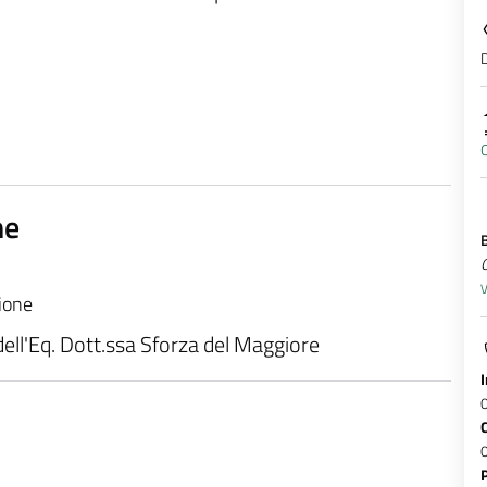
D
ne
V
zione
 dell'Eq. Dott.ssa Sforza del Maggiore