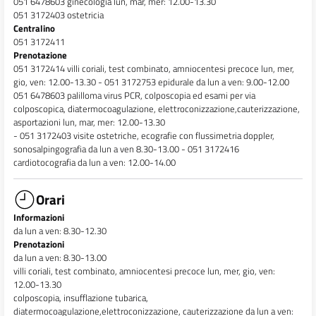
051 6478603 ginecologia lun, mar, mer: 12.00-13.30
051 3172403 ostetricia
Centralino
051 3172411
Prenotazione
051 3172414 villi coriali, test combinato, amniocentesi precoce lun, mer,
gio, ven: 12.00-13.30 - 051 3172753 epidurale da lun a ven: 9.00-12.00
051 6478603 palilloma virus PCR, colposcopia ed esami per via
colposcopica, diatermocoagulazione, elettroconizzazione,cauterizzazione,
asportazioni lun, mar, mer: 12.00-13.30
- 051 3172403 visite ostetriche, ecografie con flussimetria doppler,
sonosalpingografia da lun a ven 8.30-13.00 - 051 3172416
cardiotocografia da lun a ven: 12.00-14.00
Orari
Informazioni
da lun a ven: 8.30-12.30
Prenotazioni
da lun a ven: 8.30-13.00
villi coriali, test combinato, amniocentesi precoce lun, mer, gio, ven:
12.00-13.30
colposcopia, insufflazione tubarica,
diatermocoagulazione,elettroconizzazione, cauterizzazione da lun a ven: