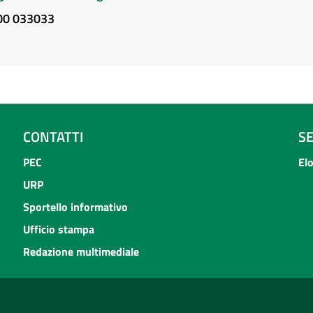
800 033033
CONTATTI
S
PEC
El
URP
Sportello informativo
Ufficio stampa
Redazione multimediale