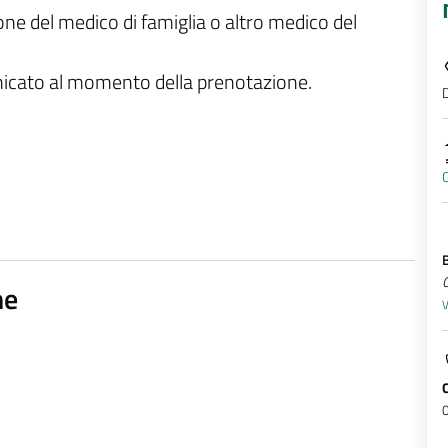
ione del medico di famiglia o altro medico del
unicato al momento della prenotazione.
D
C
Q
ne
V