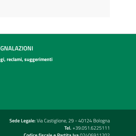
EGNALAZIONI
ogi, reclami, suggerimenti
Sede Legale:
Via Castiglione, 29 - 40124 Bologna
Tel.
+39.051.6225111
Codice fiscale e Partita Iva
02406911202