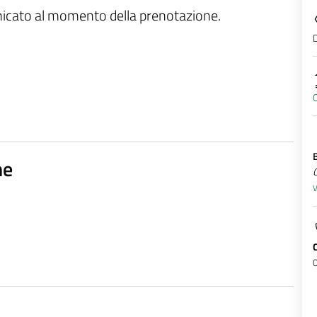
unicato al momento della prenotazione.
D
C
ne
Q
V