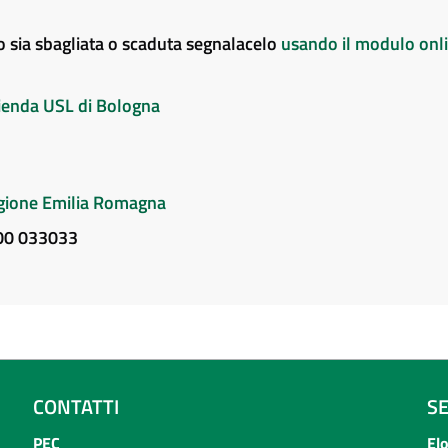
to sia sbagliata o scaduta segnalacelo
usando il modulo onl
Azienda USL di Bologna
Regione Emilia Romagna
800 033033
CONTATTI
S
PEC
El