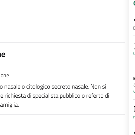
D
ne
zione
co nasale o citologico secreto nasale. Non si
V
e richiesta di specialista pubblico o referto di
famiglia.
r