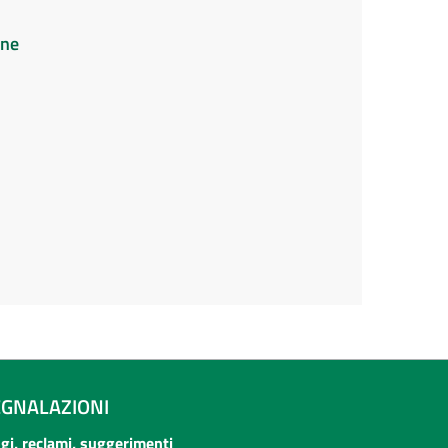
ine
EGNALAZIONI
ogi, reclami, suggerimenti