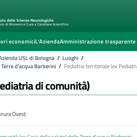
ori economici
L'Azienda
Amministrazione trasparente
l'Azienda USL di Bologna
/
Luoghi
/
e Terre d'acqua Barberini
/
Pediatria territoriale (ex Pediatr
Pediatria di comunità)
anura Ovest
omunità (ex Casa della salute) delle Terre d'acqua Barberini