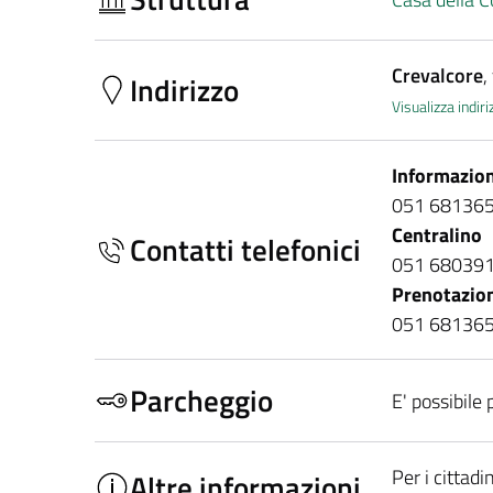
Crevalcore
,
Indirizzo
Visualizza indi
Informazion
051 6813657
Centralino
Contatti telefonici
051 68039
Prenotazio
051 6813657
Parcheggio
E' possibile
Per i cittad
Altre informazioni