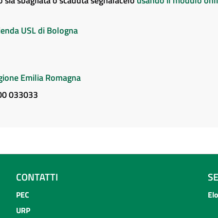
to sia sbagliata o scaduta segnalacelo
usando il modulo onl
Azienda USL di Bologna
Regione Emilia Romagna
800 033033
CONTATTI
S
PEC
El
URP