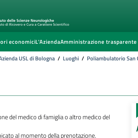
ori economici
L'Azienda
Amministrazione trasparente
l'Azienda USL di Bologna
/
Luoghi
/
Poliambulatorio San 
ione del medico di famiglia o altro medico del
unicato al momento della prenotazione.