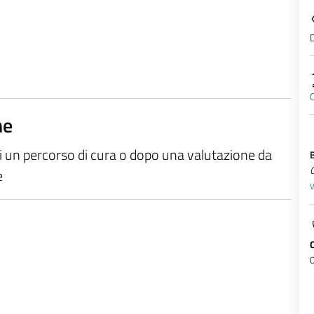
D
O
ne
di un percorso di cura o dopo una valutazione da
e
V