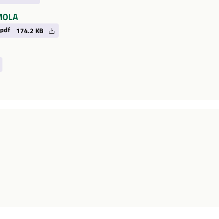
IMOLA
.pdf
174.2 KB