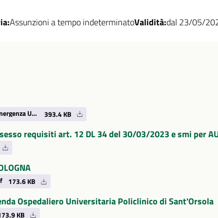
ia:
Assunzioni a tempo indeterminato
Validità:
dal 23/05/20
7981 bando Dirigente Medico di Medicina d'Emergenza Urgenza (2023) ok.pdf
393.4 KB
ossesso requisiti art. 12 DL 34 del 30/03/2023 e smi per
 BOLOGNA
f
173.6 KB
nda Ospedaliero Universitaria Policlinico di Sant'Orsola
73.9 KB