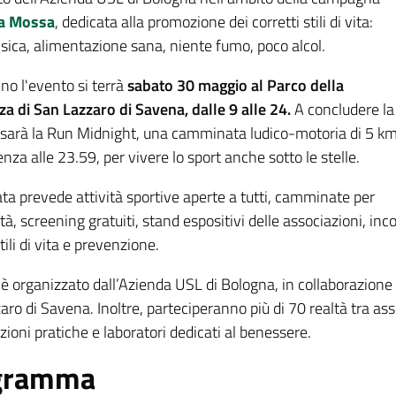
na Mossa
, dedicata alla promozione dei corretti stili di vita:
fisica, alimentazione sana, niente fumo, poco alcol.
no l'evento si terrà
sabato 30 maggio al Parco della
za di San Lazzaro di Savena, dalle 9 alle 24.
A concludere la
 sarà la Run Midnight, una camminata ludico-motoria di 5 k
nza alle 23.59, per vivere lo sport anche sotto le stelle.
ta prevede attività sportive aperte a tutti, camminate per
età, screening gratuiti, stand espositivi delle associazioni, in
stili di vita e prevenzione.
è organizzato dall’Azienda USL di Bologna, in collaborazione c
ro di Savena. Inoltre, parteciperanno più di 70 realtà tra assoc
ioni pratiche e laboratori dedicati al benessere.
gramma