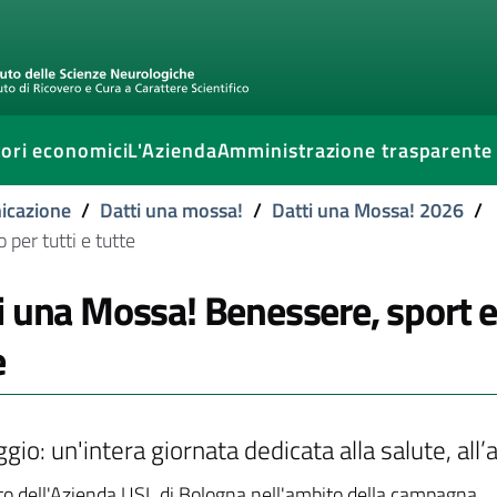
ori economici
L'Azienda
Amministrazione trasparente
icazione
/
Datti una mossa!
/
Datti una Mossa! 2026
/
per tutti e tutte
i una Mossa! Benessere, sport e 
e
io: un'intera giornata dedicata alla salute, all’a
o dell'Azienda USL di Bologna nell'ambito della campagna