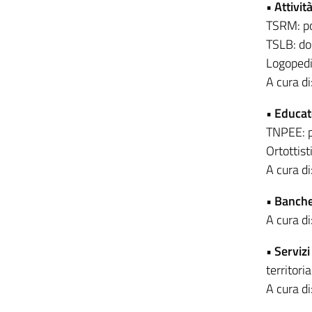
•
Attivit
TSRM: po
TSLB: do
Logopedi
A cura d
•
Educato
TNPEE: p
Ortottist
A cura d
•
Banche
A cura d
•
Servizi 
territoria
A cura d