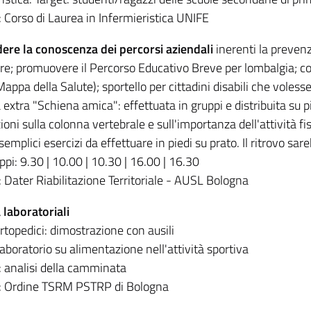
: Corso di Laurea in Infermieristica UNIFE
ere la conoscenza dei percorsi aziendali
inerenti la prevenz
are; promuovere il Percorso Educativo Breve per lombalgia;
ppa della Salute); sportello per cittadini disabili che volesse
à extra "Schiena amica": effettuata in gruppi e distribuita su p
oni sulla colonna vertebrale e sull'importanza dell'attività fi
semplici esercizi da effettuare in piedi su prato. Il ritrovo sar
ppi: 9.30 | 10.00 | 10.30 | 16.00 | 16.30
: Dater Riabilitazione Territoriale - AUSL Bologna
à laboratoriali
rtopedici: dimostrazione con ausili
 laboratorio su alimentazione nell'attività sportiva
: analisi della camminata
i: Ordine TSRM PSTRP di Bologna