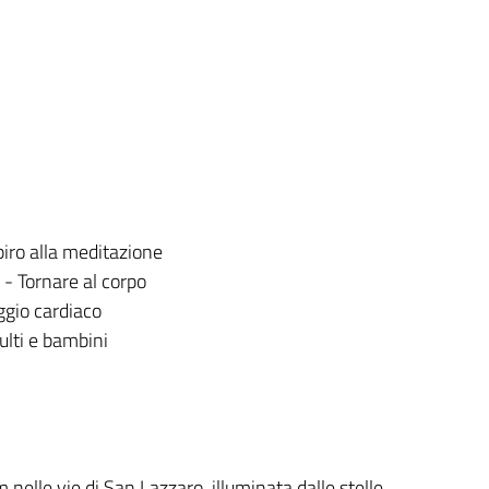
piro alla meditazione
 Tornare al corpo
gio cardiaco
lti e bambini
lle vie di San Lazzaro, illuminata dalle stelle.