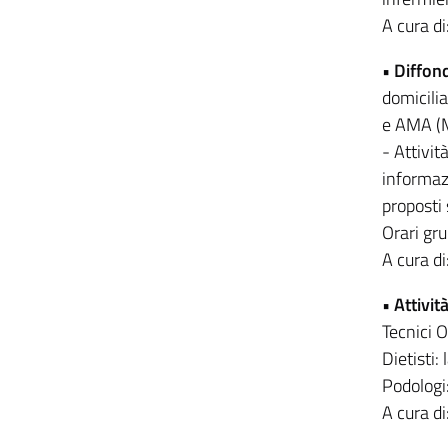
A cura di
•
Diffond
domicili
e AMA (Ma
- Attivit
informazi
proposti 
Orari gru
A cura di
•
Attivit
Tecnici O
Dietisti:
Podologi
A cura d