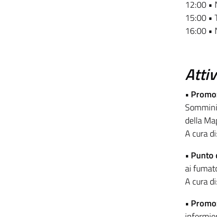
12:00 •
15:00 • 
16:00 •
Attiv
•
Promozi
Somminist
della Ma
A cura d
•
Punto c
ai fumato
A cura d
•
Promozi
infermier