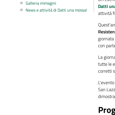
Galleria immagini
Datti u
News e attività di Datti una mossa!
attività 
Quest'an
Resisten
giornata
con parte
La giorna
tutte le 
corretti 
L'evento 
San Lazza
dimostraz
Pro