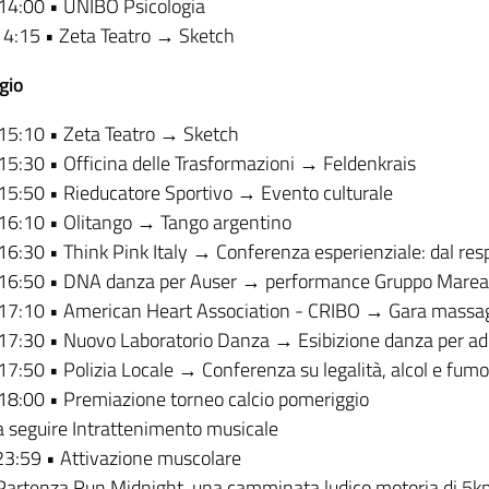
14:00 • UNIBO Psicologia
4:15 • Zeta Teatro → Sketch
gio
15:10 • Zeta Teatro → Sketch
15:30 • Officina delle Trasformazioni → Feldenkrais
15:50 • Rieducatore Sportivo → Evento culturale
16:10 • Olitango → Tango argentino
16:30 • Think Pink Italy → Conferenza esperienziale: dal res
16:50 • DNA danza per Auser → performance Gruppo Marea -
17:10 • American Heart Association - CRIBO → Gara massag
17:30 • Nuovo Laboratorio Danza → Esibizione danza per adu
17:50 • Polizia Locale → Conferenza su legalità, alcol e fumo
18:00 • Premiazione torneo calcio pomeriggio
a seguire Intrattenimento musicale
23:59 • Attivazione muscolare
Partenza Run Midnight, una camminata ludico motoria di 5km ne