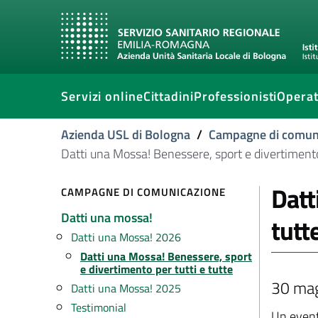
Servizi online
Cittadini
Professionisti
Operat
Azienda USL di Bologna
/
Campagne di comun
Datti una Mossa! Benessere, sport e divertimento 
Datt
CAMPAGNE DI COMUNICAZIONE
Datti una mossa!
tutt
Datti una Mossa! 2026
Datti una Mossa! Benessere, sport
e divertimento per tutti e tutte
30 magg
Datti una Mossa! 2025
Testimonial
Un event