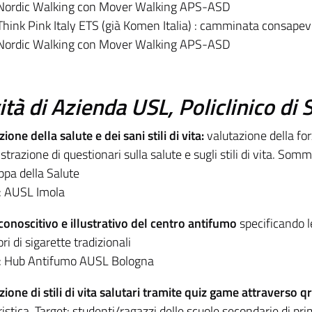
 Nordic Walking con Mover Walking APS-ASD
Think Pink Italy ETS (già Komen Italia) : camminata consapev
 Nordic Walking con Mover Walking APS-ASD
ità di Azienda USL, Policlinico di
one della salute e dei sani stili di vita:
valutazione della for
razione di questionari sulla salute e sugli stili di vita. Som
ppa della Salute
i: AUSL Imola
onoscitivo e illustrativo del centro antifumo
specificando l
ri di sigarette tradizionali
i: Hub Antifumo AUSL Bologna
one di stili di vita salutari tramite quiz game attraverso q
istica. Target: studenti/ragazzi delle scuole secondarie di p