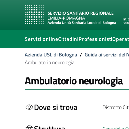
Servizi online
Cittadini
Professionisti
Operat
Azienda USL di Bologna
/
Guida ai servizi del
Ambulatorio neurologia
Ambulatorio neurologia
Dove si trova
Distretto Ci
Struttura
Casa della 