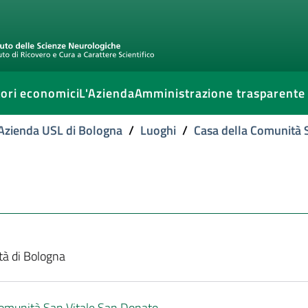
ori economici
L'Azienda
Amministrazione trasparente
l'Azienda USL di Bologna
/
Luoghi
/
Casa della Comunità 
ttà di Bologna
Comunità San Vitale San Donato