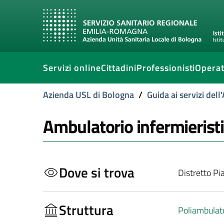
Servizi online
Cittadini
Professionisti
Operat
Azienda USL di Bologna
/
Guida ai servizi del
Ambulatorio infermierist
Dove si trova
Distretto Pi
Struttura
Poliambulat