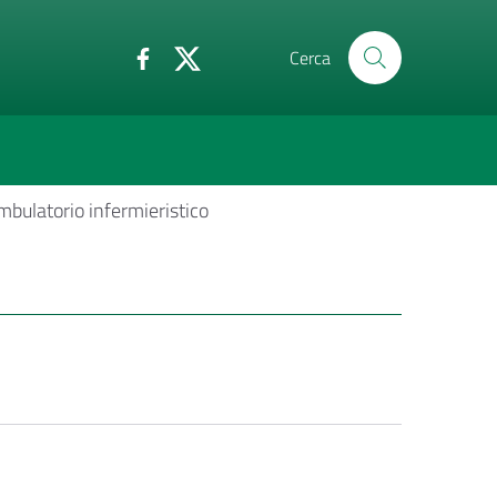
Cerca
mbulatorio infermieristico