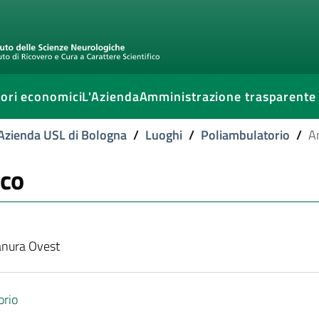
ori economici
L'Azienda
Amministrazione trasparente
l'Azienda USL di Bologna
/
Luoghi
/
Poliambulatorio
/
A
ico
anura Ovest
orio