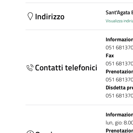
Sant'Agata 
Indirizzo
Visualizza indi
Informazion
051 68137
Fax
051 68137
Contatti telefonici
Prenotazio
051 68137
Disdetta pr
051 68137
Informazion
lun, gio: 8.
Prenotazio