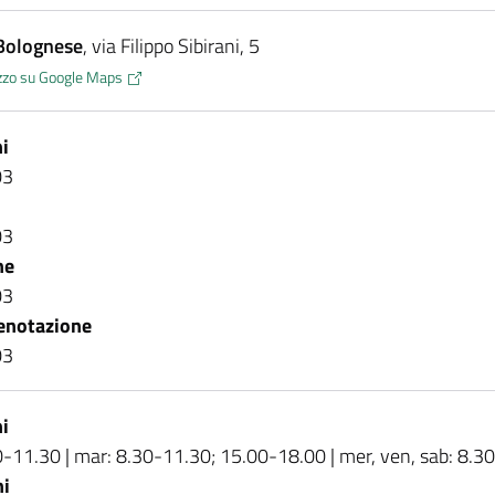
Bolognese
, via Filippo Sibirani, 5
rizzo su Google Maps
i
03
03
ne
03
enotazione
03
i
00-11.30 | mar: 8.30-11.30; 15.00-18.00 | mer, ven, sab: 8.3
ni