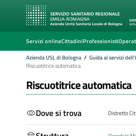
Servizi online
Cittadini
Professionisti
Operat
Azienda USL di Bologna
/
Guida ai servizi del
Riscuotitrice automatica
Riscuotitrice automatica
Dove si trova
Distretto Ci
Struttura
Ospedale M