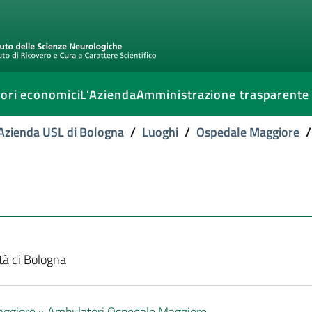
ori economici
L'Azienda
Amministrazione trasparente
l'Azienda USL di Bologna
/
Luoghi
/
Ospedale Maggiore
/
ttà di Bologna
aggiore »
Ambulatori Ospedale Maggiore