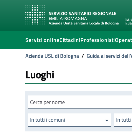
Servizi online
Cittadini
Professionisti
Operat
Azienda USL di Bologna
/
Guida ai servizi del
Luoghi
Cerca luogo
In tutti i comuni
In tutti 