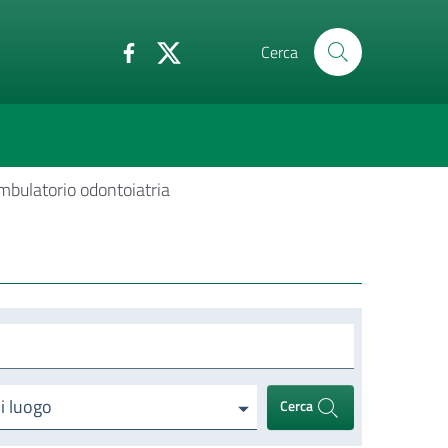
Cerca
mbulatorio odontoiatria
di luogo
Cerca