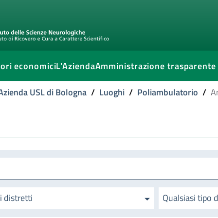
ori economici
L'Azienda
Amministrazione trasparente
l'Azienda USL di Bologna
/
Luoghi
/
Poliambulatorio
/
A
i distretti
Qualsiasi tipo 