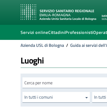
Servizi online
Cittadini
Professionisti
Operat
Azienda USL di Bologna
/
Guida ai servizi del
Luoghi
Cerca luogo
In tutti i comuni
In tutti 