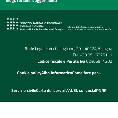
Elogi, reclami, suggerimenti
Sede Legale:
Via Castiglione, 29 - 40124 Bologna
Tel.
+39.051.6225111
Codice fiscale e Partita Iva
02406911202
Cookie policy
Albo informatico
Come fare per...
Servizio civile
Carta dei servizi
L'AUSL sui social
PNRR