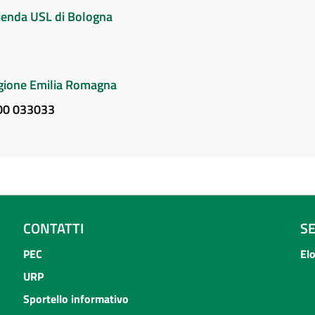
Azienda USL di Bologna
Regione Emilia Romagna
800 033033
CONTATTI
S
PEC
El
URP
Sportello informativo