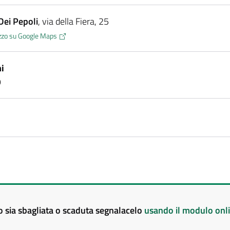
Dei Pepoli
, via della Fiera, 25
rizzo su Google Maps
i
9
to sia sbagliata o scaduta segnalacelo
usando il modulo onl