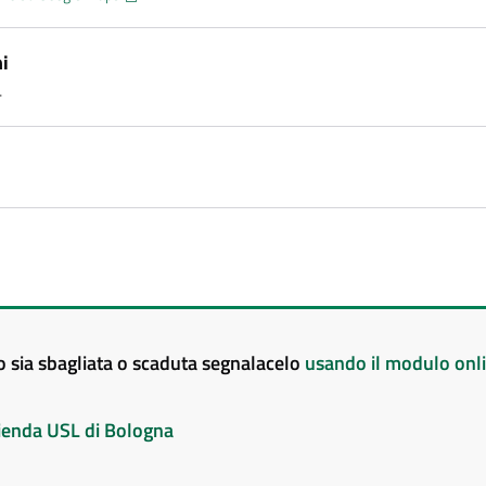
i
4
to sia sbagliata o scaduta segnalacelo
usando il modulo onl
Azienda USL di Bologna