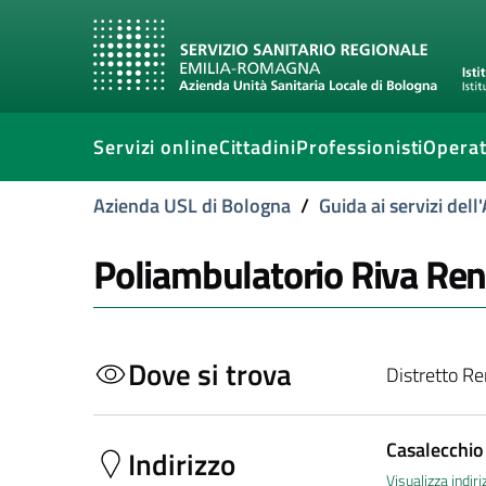
Servizi online
Cittadini
Professionisti
Operat
Azienda USL di Bologna
/
Guida ai servizi del
Poliambulatorio Riva Reno
Dove si trova
Distretto R
Casalecchio
Indirizzo
Visualizza indi