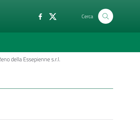
Cerca
eno della Essepienne s.r.l.