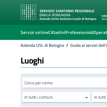
Servizi online
Cittadini
Professionisti
Operat
Azienda USL di Bologna
/
Guida ai servizi del
Luoghi
Cerca luogo
In tutti i comuni
In tutti 