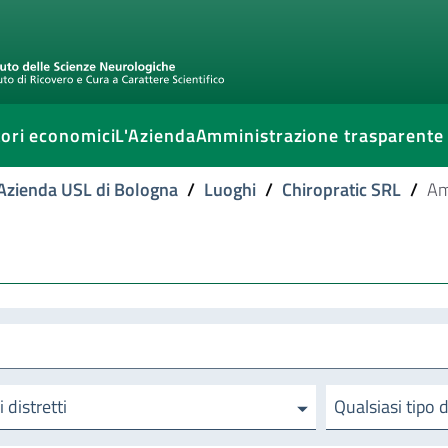
ori economici
L'Azienda
Amministrazione trasparente
l'Azienda USL di Bologna
/
Luoghi
/
Chiropratic SRL
/
Am
i distretti
Qualsiasi tipo 