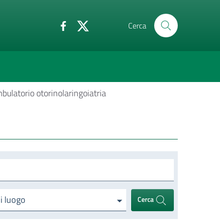
Cerca
bulatorio otorinolaringoiatria
di luogo
Cerca