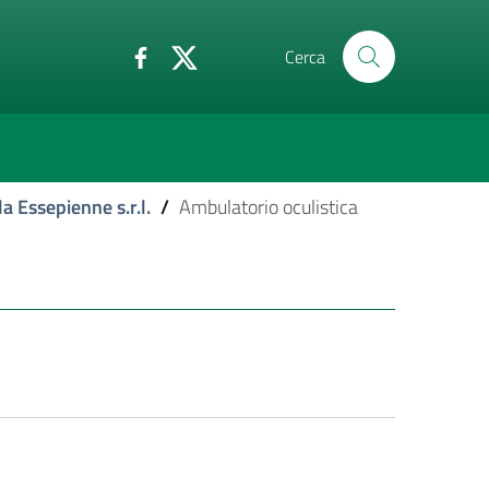
Cerca
a Essepienne s.r.l.
/
Ambulatorio oculistica