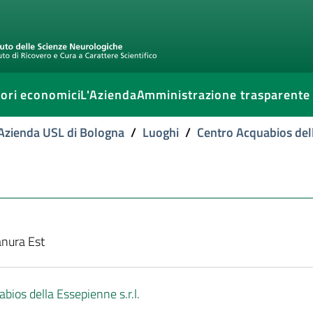
ori economici
L'Azienda
Amministrazione trasparente
l'Azienda USL di Bologna
/
Luoghi
/
Centro Acquabios dell
anura Est
bios della Essepienne s.r.l.