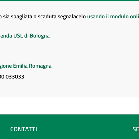
to sia sbagliata o scaduta segnalacelo
usando il modulo onl
Azienda USL di Bologna
Regione Emilia Romagna
800 033033
CONTATTI
S