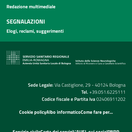
Redazione multimediale
SEGNALAZIONI
Elogi, reclami, suggerimenti
Sede Legale:
Via Castiglione, 29 - 40124 Bologna
Tel.
+39.051.6225111
Codice fiscale e Partita Iva
02406911202
Cookie policy
Albo informatico
Come fare per...
Servizio civile
Carta dei servizi
L'AUSL sui social
PNRR