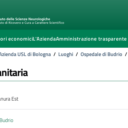
ori economici
L'Azienda
Amministrazione trasparente
l'Azienda USL di Bologna
/
Luoghi
/
Ospedale di Budrio
/
nitaria
anura Est
Budrio