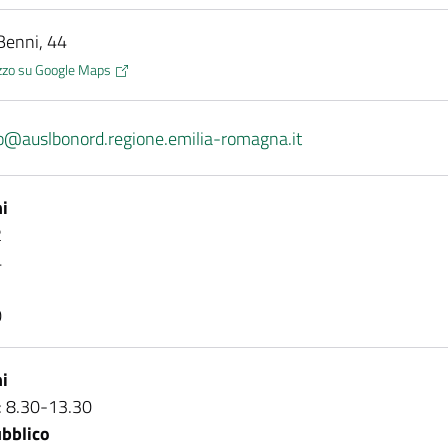
 Benni, 44
rizzo su Google Maps
io@auslbonord.regione.emilia-romagna.it
i
2
4
0
i
: 8.30-13.30
bblico