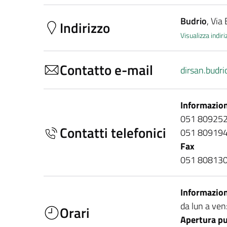
Budrio
, Via
Indirizzo
Visualizza indi
Contatto e-mail
dirsan.budr
Informazion
051 80925
Contatti telefonici
051 80919
Fax
051 80813
Informazion
da lun a ven
Orari
Apertura pu