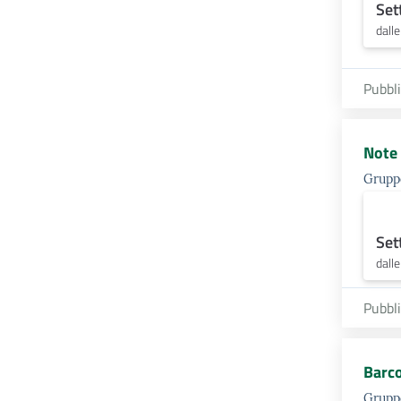
Set
dall
Pubbl
Note 
Gruppo
Set
dall
Pubbl
Barco
Gruppo