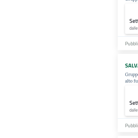
Set
dall
Pubbl
SALV
Gruppo
alto f
Set
dall
Pubbl