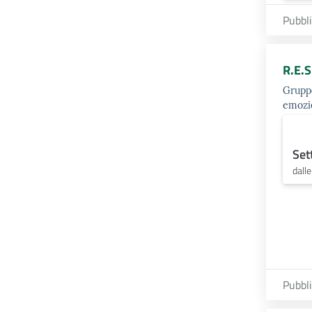
Pubbl
R.E.S
Gruppo
emozi
Set
dall
Pubbl