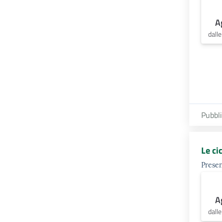
A
dall
Pubbl
Le ci
Presen
A
dall