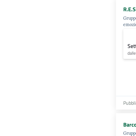
R.E.S
Gruppo
emozi
Set
dall
Pubbl
Barco
Gruppo