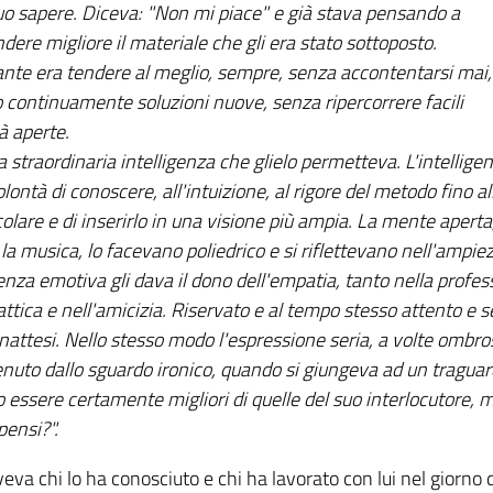
suo sapere. Diceva: "Non mi piace" e già stava pensando a
ere migliore il materiale che gli era stato sottoposto.
ante era tendere al meglio, sempre, senza accontentarsi mai,
 continuamente soluzioni nuove, senza ripercorrere facili
à aperte.
a straordinaria intelligenza che glielo permetteva. L'intelligen
olontà di conoscere, all'intuizione, al rigore del metodo fino al
colare e di inserirlo in una visione più ampia. La mente aperta, l
, la musica, lo facevano poliedrico e si riflettevano nell'ampie
genza emotiva gli dava il dono dell'empatia, tanto nella profes
attica e nell'amicizia. Riservato e al tempo stesso attento e 
inattesi. Nello stesso modo l'espressione seria, a volte ombro
tenuto dallo sguardo ironico, quando si giungeva ad un traguar
 essere certamente migliori di quelle del suo interlocutore, 
pensi?".
veva chi lo ha conosciuto e chi ha lavorato con lui nel giorn