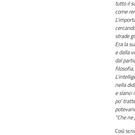
tutto il 
come rend
L'import
cercando
strade gi
Era la su
e dalla v
dal parti
filosofia
L'intelli
nella did
e slanci 
po' trat
potevano
"Che ne 
Così scri