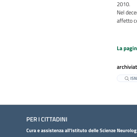
2010.
Nel dece
affetto 
La pagin
archiviat
IS
PER I CITTADINI