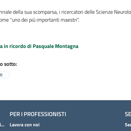
nnale della sua scomparsa, i ricercatori delle Scienze Neurol
come "uno dei più importanti maestri".
a in ricordo di Pasquale Montagna
o sotto:
NB
PER I PROFESSIONISTI
SE
Cura e assistenza all'Istituto delle Scienze Neurologiche
Lavora con noi
Sed