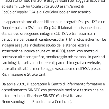
Il laboratorio nato nel 2019 esegue esami per soggetti ricoverati
ed esterni CUP (in totale circa 2000 esami/anno) di
EcoColorDoppler TSA e di EcoColorDoppler Transcranico.
Le apparecchiature disponibili sono un ecografo Philips iU22 e un
Doppler pulsato DWL multiDop X4. Il laboratorio dispone di una
stanza ove si eseguono indagini ECD TSA e transcranico, in
particolare per pazienti cerebrovascolari (TIA e ictus ischemici). Le
indagini eseguite includono studio delle stenosi extra e
intracraniche, ricerca shunt dx-sn (PFO), esami con mezzo di
contrasto ultrasonografico, monitoraggio microemboli in pazienti
cardiologici, studi venosi cerebrali, parenchimografia cerebrale,
oltre alla attività di monitoraggio vasospasmo nell’ESA presso
Rianimazione e Stroke Unit.
Da aprile 2020, il laboratorio è Centro di Riferimento formativo e
accreditamento SINSEC con personale medico e tecnico che ha
ottenuto la certificazione SINSEC (Società Italiana
Neurosonologia ed Emodinamica Cerebrale).