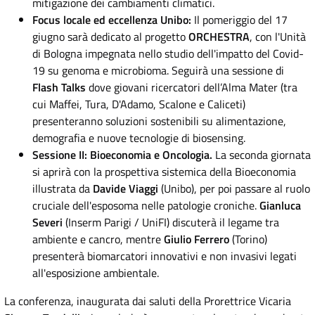
mitigazione dei cambiamenti climatici.
Focus locale ed eccellenza Unibo:
Il pomeriggio del 17
giugno sarà dedicato al progetto
ORCHESTRA
, con l'Unità
di Bologna impegnata nello studio dell'impatto del Covid-
19 su genoma e microbioma. Seguirà una sessione di
Flash Talks
dove giovani ricercatori dell’Alma Mater (tra
cui Maffei, Tura, D'Adamo, Scalone e Caliceti)
presenteranno soluzioni sostenibili su alimentazione,
demografia e nuove tecnologie di biosensing.
Sessione II: Bioeconomia e Oncologia.
La seconda giornata
si aprirà con la prospettiva sistemica della Bioeconomia
illustrata da
Davide Viaggi
(Unibo), per poi passare al ruolo
cruciale dell'esposoma nelle patologie croniche.
Gianluca
Severi
(Inserm Parigi / UniFI) discuterà il legame tra
ambiente e cancro, mentre
Giulio Ferrero
(Torino)
presenterà biomarcatori innovativi e non invasivi legati
all'esposizione ambientale.
La conferenza, inaugurata dai saluti della Prorettrice Vicaria