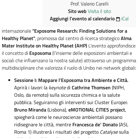
Prof. Valerio Carelli
Sito web
Visita il sito
Aggiungi l'evento al calendario
iCal
internazionale
"Exposome Research: Finding Solutions for a
Healthy Planet"
, promossa dal centro di ricerca strategico
Alma
Mater Institute on Healthy Planet (AHP)
L'evento approfondisce
il concetto di
Esposoma
(l’insieme delle esposizioni ambientali e
sociali che influenzano la nostra salute) attraverso un programma
multidisciplinare che valorizza il ruolo di Unibo nei network globali:
Sessione I: Mappare l’Esposoma tra Ambiente e Città.
Aprirà i lavori la
keynote
di
Cathrine Thomsen
(NIPH,
Oslo, da remoto) sulla sicurezza chimica e la salute
pubblica. Seguiranno gli interventi sui Cluster Europei:
Bruno Miranda
(Lisbona),
eMOTIONAL CITIES project
,
spiegherà come le neuroscienze ambientali possano
ridisegnare le città, mentre
Francesca de’ Donato
(ASL
Roma 1) illustrerà i risultati del progetto
Catalyse
sulla