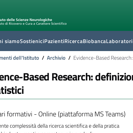
hi siamo
Sostienici
Pazienti
Ricerca
Biobanca
Laboratori
nti dell'Istituto
/
Archivio
/
Evidence-Based Research: de
ence-Based Research: definizion
tistici
ri formativi - Online (piattaforma MS Teams)
nte complessità della ricerca scientifica e della pratica