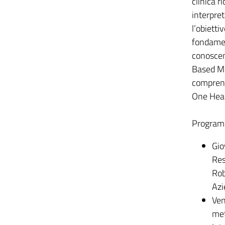
clinica 
interpre
l’obietti
fondament
conoscen
Based Me
comprensi
One Heal
Programm
Gio
Res
Rob
Azi
Ven
met