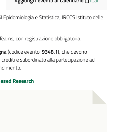
Aggiungi l'evento al calendario
iCal
Epidemiologia e Statistica, IRCCS Istituto delle
Teams, con
registrazione obbligatoria
.
gna
(codice evento:
9348.1
), che devono
ei crediti è subordinato alla partecipazione ad
endimento.
Based Research