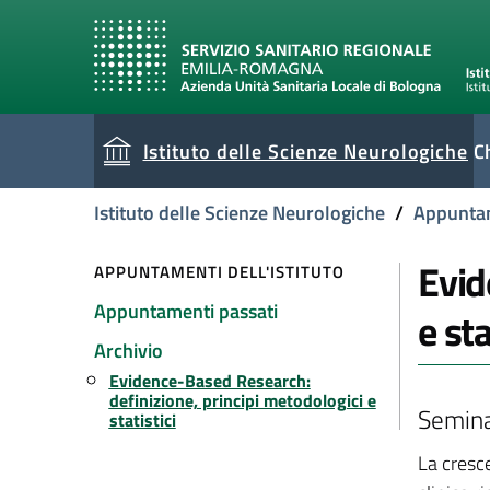
Istituto delle Scienze Neurologiche
C
current
Istituto delle Scienze Neurologiche
/
Appuntame
Evid
APPUNTAMENTI DELL'ISTITUTO
Appuntamenti passati
e sta
Archivio
Evidence-Based Research:
definizione, principi metodologici e
Semina
statistici
La cresce