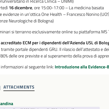
eruniversitario in Ricerca Clinica – UNIMI)
tedì
16 dicembre
, ore 15:00-17:00 – La medicina basata
le evidenze in un’ottica One Health – Francesco Nonino (UOSI 
enze Neurologiche di Bologna)
eminari si terranno
esclusivamente online
su piattaforma MS 
accreditato ECM
per i dipendenti dell’Azienda USL di Bolo
i tramite portale dipendenti GRU. Il rilascio dell’attestato e d
’80% delle ore previste e al superamento della prova di appr
 informazioni al seguente link:
Introduzione alla Evidence-
ATTACHMENTS
candina