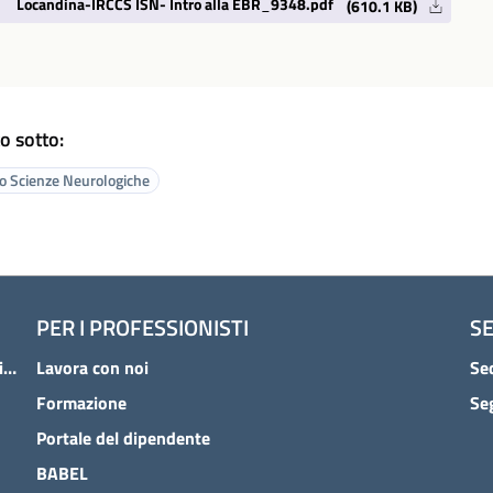
Locandina-IRCCS ISN- Intro alla EBR_9348.pdf
(610.1 KB)
o sotto:
to Scienze Neurologiche
PER I PROFESSIONISTI
SE
Cura e assistenza all'Istituto delle Scienze Neurologiche
Lavora con noi
Sed
Formazione
Se
Portale del dipendente
BABEL