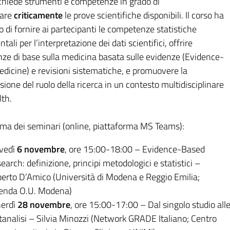
richiede strumenti e competenze in grado di
tare
criticamente
le prove scientifiche disponibili. Il corso ha
vo di fornire ai partecipanti le competenze statistiche
ali per l’interpretazione dei dati scientifici, offrire
ze di base sulla medicina basata sulle evidenze (Evidence-
dicine) e revisioni sistematiche, e promuovere la
one del ruolo della ricerca in un contesto multidisciplinare
th.
a dei seminari (online, piattaforma MS Teams)
:
vedì
6 novembre
, ore 15:00-18:00 – Evidence-Based
earch: definizione, principi metodologici e statistici –
erto D’Amico (Università di Modena e Reggio Emilia;
enda O.U. Modena)
erdì
28 novembre
, ore 15:00-17:00 – Dal singolo studio all
analisi – Silvia Minozzi (Network GRADE Italiano; Centro