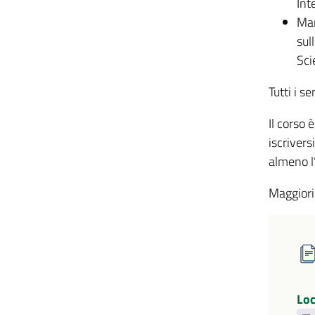
Int
Mar
sul
Sci
Tutti i s
Il corso è
iscrivers
almeno l
Maggiori
Lo